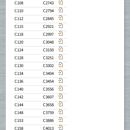
C108
C2743
C110
C2794
C112
C2845
C115
C2921
C118
C2997
C120
C3048
C124
C3150
C128
C3251
C130
C3302
C134
C3404
C136
C3454
C140
C3556
C142
C3607
C144
C3658
C148
C3759
C153
C3886
C158
C4013