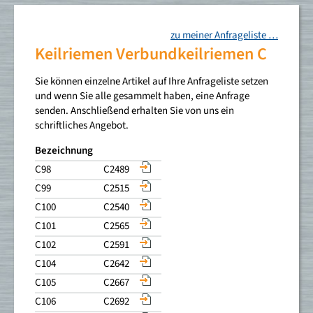
TL-Buchsen
zu meiner Anfrageliste …
Zahnriemen
Keilriemen Verbundkeilriemen C
Flachriemenscheiben
Industrie-Luftfilter
Sie können einzelne Artikel auf Ihre Anfrageliste setzen
Flachriemen Sonderanfertigung
und wenn Sie alle gesammelt haben, eine Anfrage
senden. Anschließend erhalten Sie von uns ein
Katalog-Download
schriftliches Angebot.
Über uns
Bezeichnung
Kontakt
C98
C2489
Datenschutz
C99
C2515
Impressum
C100
C2540
C101
C2565
C102
C2591
C104
C2642
C105
C2667
C106
C2692